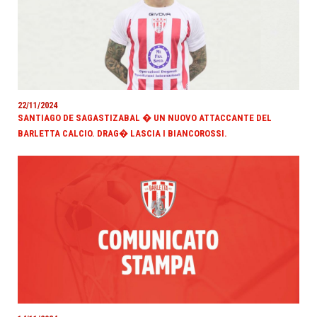
22/11/2024
SANTIAGO DE SAGASTIZABAL � UN NUOVO ATTACCANTE DEL
BARLETTA CALCIO. DRAG� LASCIA I BIANCOROSSI.