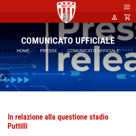
person
shopping_cart
COMUNICATO UFFICIALE
HOME
·
PRESSX
·
COMUNICATO UFFICIALE
In relazione alla questione stadio
Puttilli