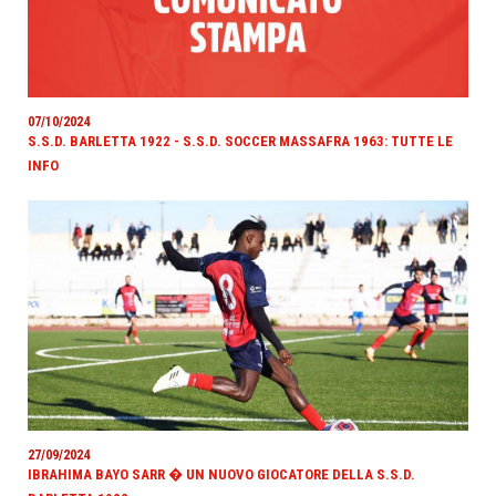
07/10/2024
S.S.D. BARLETTA 1922 - S.S.D. SOCCER MASSAFRA 1963: TUTTE LE
INFO
27/09/2024
IBRAHIMA BAYO SARR � UN NUOVO GIOCATORE DELLA S.S.D.