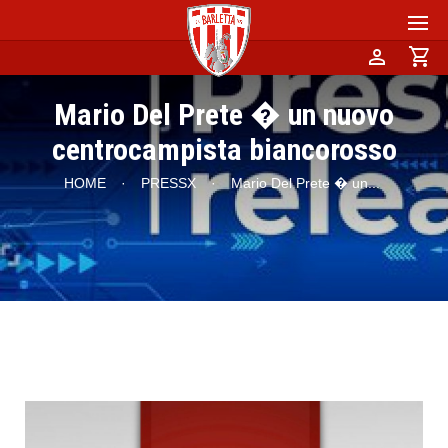
person
shopping_cart
Mario Del Prete � un nuovo
centrocampista biancorosso
HOME
·
PRESSX
·
Mario Del Prete � un
...