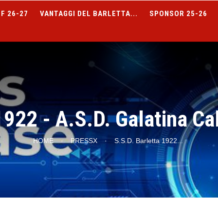
F 26-27
VANTAGGI DEL BARLETTA...
SPONSOR 25-26
922 - A.S.D. Galatina Cal
HOME
·
PRESSX
·
S.S.D. Barletta 1922
...