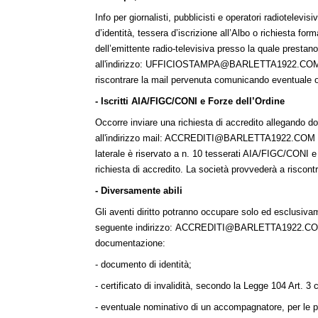
Info per giornalisti, pubblicisti e operatori radiotelev
d’identità, tessera d’iscrizione all’Albo o richiesta fo
dell’emittente radio-televisiva presso la quale prestan
all'indirizzo:
UFFICIOSTAMPA@BARLETTA1922.CO
riscontrare la mail pervenuta comunicando eventuale o
- Iscritti AIA/FIGC/CONI e Forze dell’Ordine
Occorre inviare una richiesta di accredito allegando d
all'indirizzo mail:
ACCREDITI@BARLETTA1922.COM
laterale è riservato a n. 10 tesserati AIA/FIGC/CONI e
richiesta di accredito. La società provvederà a riscon
- Diversamente abili
Gli aventi diritto potranno occupare solo ed esclusivame
seguente indirizzo:
ACCREDITI@BARLETTA1922.C
documentazione:
- documento di identità;
- certificato di invalidità, secondo la Legge 104 Art. 
- eventuale nominativo di un accompagnatore, per le 