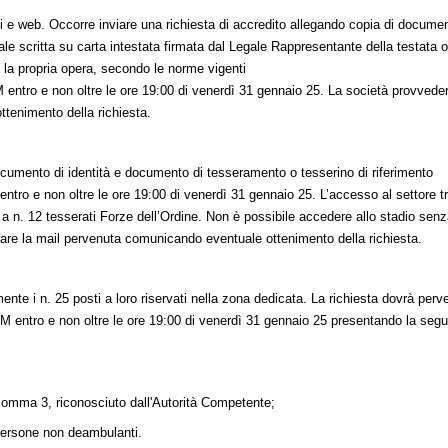
isivi e web. Occorre inviare una richiesta di accredito allegando copia di docume
rmale scritta su carta intestata firmata dal Legale Rappresentante della testata 
o la propria opera, secondo le norme vigenti
M
entro e non oltre le ore 19:00 di venerdì 31 gennaio 25. La società provvede
ttenimento della richiesta.
ocumento di identità e documento di tesseramento o tesserino di riferimento
entro e non oltre le ore 19:00 di venerdì 31 gennaio 25. L’accesso al settore t
 a n. 12 tesserati Forze dell’Ordine. Non è possibile accedere allo stadio sen
trare la mail pervenuta comunicando eventuale ottenimento della richiesta.
nte i n. 25 posti a loro riservati nella zona dedicata. La richiesta dovrà perve
OM
entro e non oltre le ore 19:00 di venerdì 31 gennaio 25 presentando la seg
3 comma 3, riconosciuto dall'Autorità Competente;
persone non deambulanti.