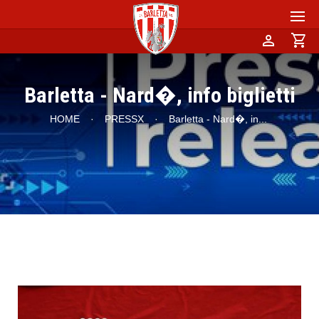
person
shopping_cart
Barletta - Nard�, info biglietti
HOME
·
PRESSX
·
Barletta - Nard�, in
...