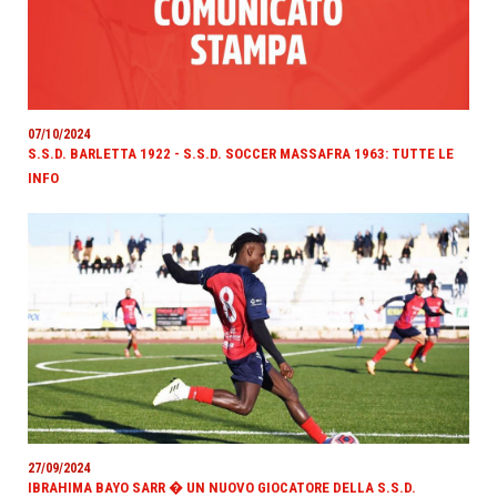
07/10/2024
S.S.D. BARLETTA 1922 - S.S.D. SOCCER MASSAFRA 1963: TUTTE LE
INFO
27/09/2024
IBRAHIMA BAYO SARR � UN NUOVO GIOCATORE DELLA S.S.D.