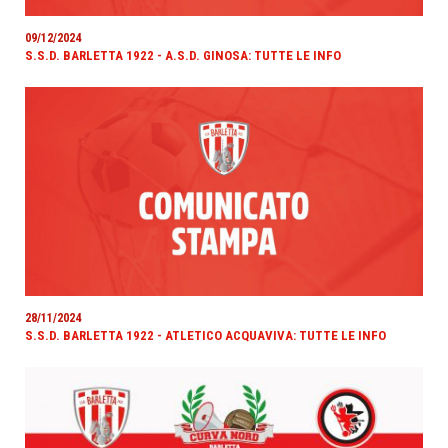
09/12/2024
S.S.D. BARLETTA 1922 - A.S.D. GINOSA: TUTTE LE INFO
28/11/2024
S.S.D. BARLETTA 1922 - ATLETICO ACQUAVIVA: TUTTE LE INFO