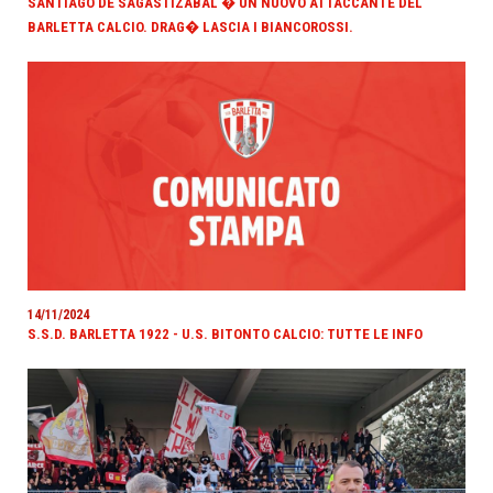
SANTIAGO DE SAGASTIZABAL � UN NUOVO ATTACCANTE DEL
BARLETTA CALCIO. DRAG� LASCIA I BIANCOROSSI.
14/11/2024
S.S.D. BARLETTA 1922 - U.S. BITONTO CALCIO: TUTTE LE INFO