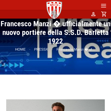
person
shopping_cart
Francesco Manzi � ufficialmente un
nuovo portiere della S.S.D. Barletta
1922
HOME
·
PRESSX
·
Francesco Manzi � uf
...