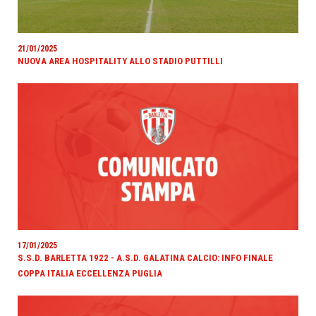
21/01/2025
NUOVA AREA HOSPITALITY ALLO STADIO PUTTILLI
17/01/2025
S.S.D. BARLETTA 1922 - A.S.D. GALATINA CALCIO: INFO FINALE
COPPA ITALIA ECCELLENZA PUGLIA