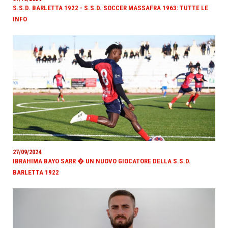
S.S.D. BARLETTA 1922 - S.S.D. SOCCER MASSAFRA 1963: TUTTE LE
INFO
27/09/2024
IBRAHIMA BAYO SARR � UN NUOVO GIOCATORE DELLA S.S.D.
BARLETTA 1922