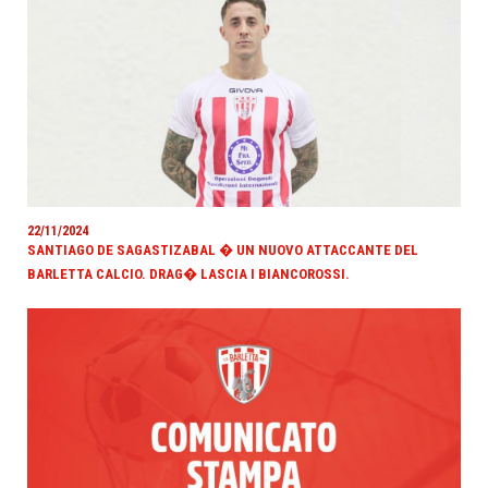
22/11/2024
SANTIAGO DE SAGASTIZABAL � UN NUOVO ATTACCANTE DEL
BARLETTA CALCIO. DRAG� LASCIA I BIANCOROSSI.