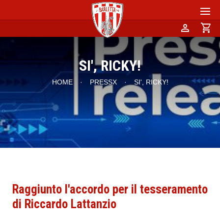
person
shopping_cart
SI', RICKY!
HOME
·
PRESSX
·
SI', RICKY!
Raggiunto l'accordo per il tesseramento
di Riccardo Lattanzio