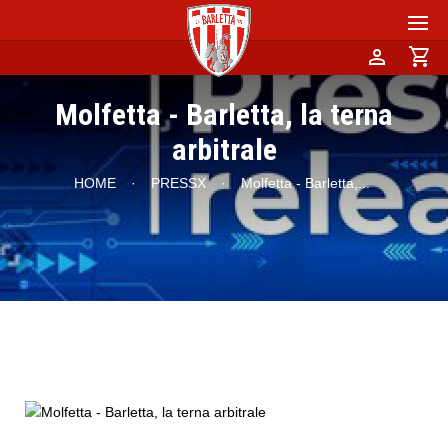
person
shopping_cart
Molfetta - Barletta, la terna
arbitrale
HOME
·
PRESSX
·
Molfetta - Barletta,
...