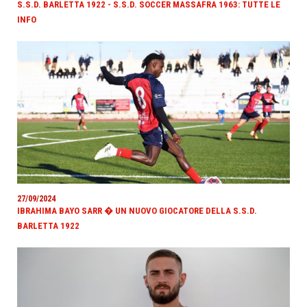
S.S.D. BARLETTA 1922 - S.S.D. SOCCER MASSAFRA 1963: TUTTE LE
INFO
27/09/2024
IBRAHIMA BAYO SARR � UN NUOVO GIOCATORE DELLA S.S.D.
BARLETTA 1922