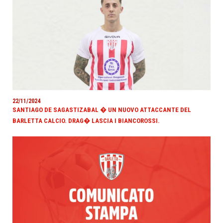
22/11/2024
SANTIAGO DE SAGASTIZABAL � UN NUOVO ATTACCANTE DEL
BARLETTA CALCIO. DRAG� LASCIA I BIANCOROSSI.