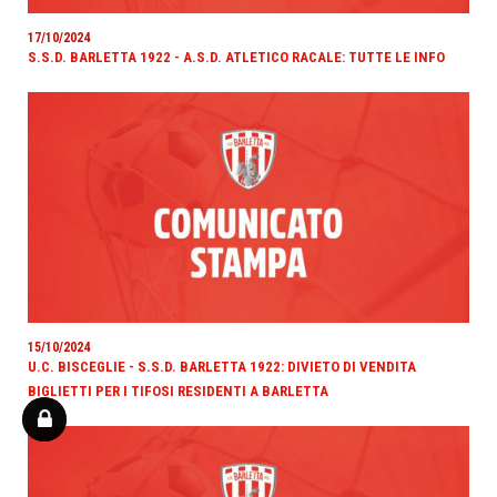
17/10/2024
S.S.D. BARLETTA 1922 - A.S.D. ATLETICO RACALE: TUTTE LE INFO
15/10/2024
U.C. BISCEGLIE - S.S.D. BARLETTA 1922: DIVIETO DI VENDITA
BIGLIETTI PER I TIFOSI RESIDENTI A BARLETTA