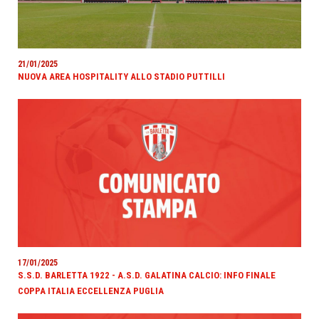
21/01/2025
NUOVA AREA HOSPITALITY ALLO STADIO PUTTILLI
17/01/2025
S.S.D. BARLETTA 1922 - A.S.D. GALATINA CALCIO: INFO FINALE
COPPA ITALIA ECCELLENZA PUGLIA