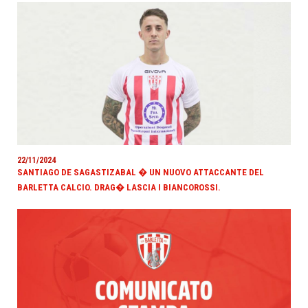
22/11/2024
SANTIAGO DE SAGASTIZABAL � UN NUOVO ATTACCANTE DEL
BARLETTA CALCIO. DRAG� LASCIA I BIANCOROSSI.