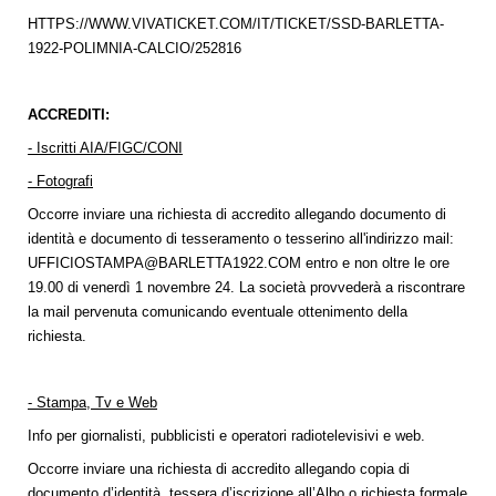
HTTPS://WWW.VIVATICKET.COM/IT/TICKET/SSD-BARLETTA-
1922-POLIMNIA-CALCIO/252816
ACCREDITI:
- Iscritti AIA/FIGC/CONI
- Fotografi
Occorre inviare una richiesta di accredito allegando documento di
identità e documento di tesseramento o tesserino all'indirizzo mail:
UFFICIOSTAMPA@BARLETTA1922.COM
entro e non oltre le ore
19.00 di venerdì 1 novembre 24. La società provvederà a riscontrare
la mail pervenuta comunicando eventuale ottenimento della
richiesta.
- Stampa, Tv e Web
Info per giornalisti, pubblicisti e operatori radiotelevisivi e web.
Occorre inviare una richiesta di accredito allegando copia di
documento d’identità, tessera d’iscrizione all’Albo o richiesta formale