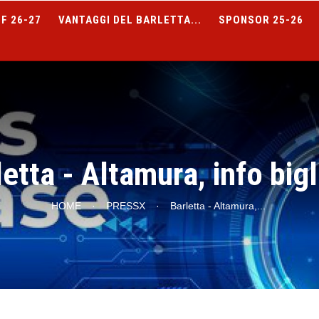
F 26-27
VANTAGGI DEL BARLETTA...
SPONSOR 25-26
etta - Altamura, info bigl
HOME
·
PRESSX
·
Barletta - Altamura,
...