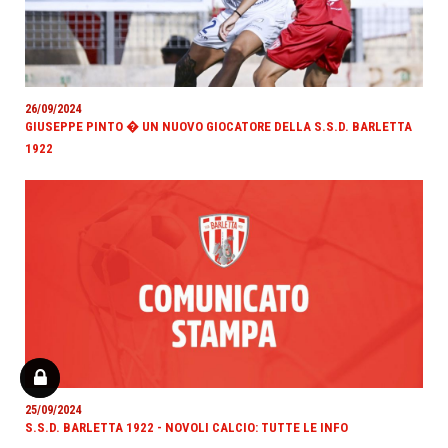
26/09/2024
GIUSEPPE PINTO � UN NUOVO GIOCATORE DELLA S.S.D. BARLETTA
1922
25/09/2024
S.S.D. BARLETTA 1922 - NOVOLI CALCIO: TUTTE LE INFO