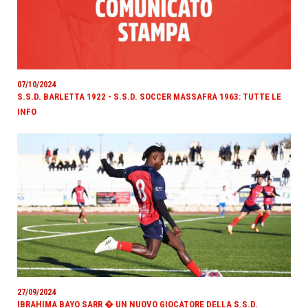
07/10/2024
S.S.D. BARLETTA 1922 - S.S.D. SOCCER MASSAFRA 1963: TUTTE LE
INFO
27/09/2024
IBRAHIMA BAYO SARR � UN NUOVO GIOCATORE DELLA S.S.D.