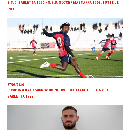
S.S.D. BARLETTA 1922 - S.S.D. SOCCER MASSAFRA 1963: TUTTE LE
INFO
27/09/2024
IBRAHIMA BAYO SARR � UN NUOVO GIOCATORE DELLA S.S.D.
BARLETTA 1922