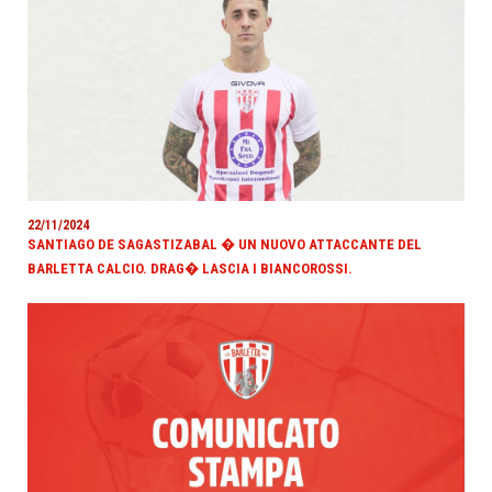
22/11/2024
SANTIAGO DE SAGASTIZABAL � UN NUOVO ATTACCANTE DEL
BARLETTA CALCIO. DRAG� LASCIA I BIANCOROSSI.