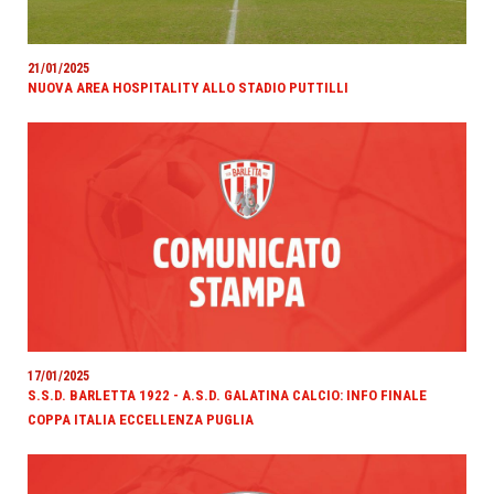
21/01/2025
NUOVA AREA HOSPITALITY ALLO STADIO PUTTILLI
17/01/2025
S.S.D. BARLETTA 1922 - A.S.D. GALATINA CALCIO: INFO FINALE
COPPA ITALIA ECCELLENZA PUGLIA