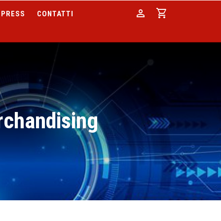
person
shopping_cart
PRESS
CONTATTI
rchandising