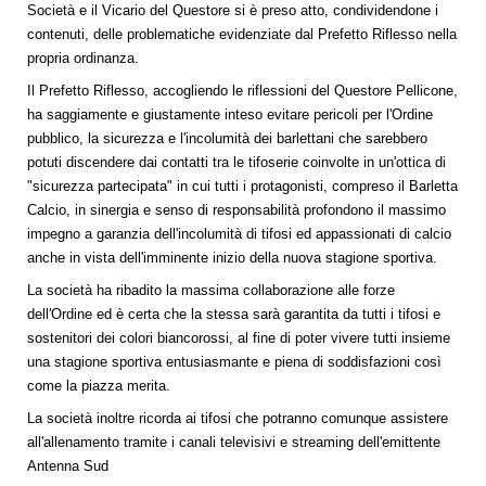
Società e il Vicario del Questore si è preso atto, condividendone i
contenuti, delle problematiche evidenziate dal Prefetto Riflesso nella
propria ordinanza.
Il Prefetto Riflesso, accogliendo le riflessioni del Questore Pellicone,
ha saggiamente e giustamente inteso evitare pericoli per l'Ordine
pubblico, la sicurezza e l'incolumità dei barlettani che sarebbero
potuti discendere dai contatti tra le tifoserie coinvolte in un'ottica di
"sicurezza partecipata" in cui tutti i protagonisti, compreso il Barletta
Calcio, in sinergia e senso di responsabilità profondono il massimo
impegno a garanzia dell'incolumità di tifosi ed appassionati di calcio
anche in vista dell'imminente inizio della nuova stagione sportiva.
La società ha ribadito la massima collaborazione alle forze
dell'Ordine ed è certa che la stessa sarà garantita da tutti i tifosi e
sostenitori dei colori biancorossi, al fine di poter vivere tutti insieme
una stagione sportiva entusiasmante e piena di soddisfazioni così
come la piazza merita.
La società inoltre ricorda ai tifosi che potranno comunque assistere
all'allenamento tramite i canali televisivi e streaming dell'emittente
Antenna Sud