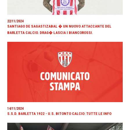
22/11/2024
SANTIAGO DE SAGASTIZABAL � UN NUOVO ATTACCANTE DEL
BARLETTA CALCIO. DRAG� LASCIA I BIANCOROSSI.
14/11/2024
S.S.D. BARLETTA 1922 - U.S. BITONTO CALCIO: TUTTE LE INFO