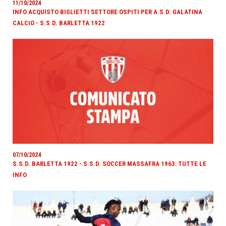
11/10/2024
INFO ACQUISTO BIGLIETTI SETTORE OSPITI PER A.S.D. GALATINA
CALCIO - S.S.D. BARLETTA 1922
07/10/2024
S.S.D. BARLETTA 1922 - S.S.D. SOCCER MASSAFRA 1963: TUTTE LE
INFO