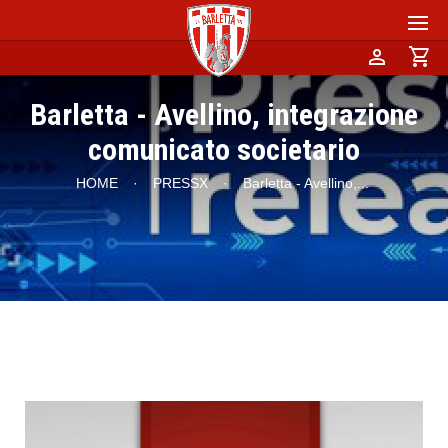
person
shopping_cart
Barletta - Avellino, integrazione
comunicato societario
HOME
·
PRESSX
·
Barletta - Avellino,
...