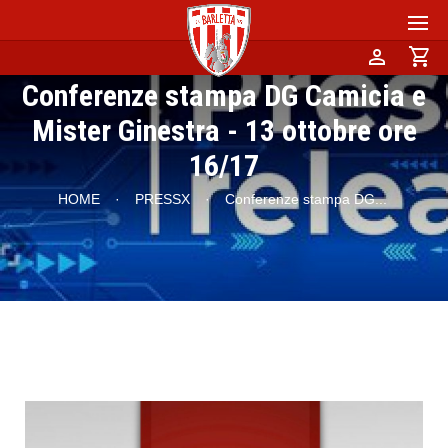
person
shopping_cart
Conferenze stampa DG Camicia e
Mister Ginestra - 13 ottobre ore
16/17
HOME
·
PRESSX
·
Conferenze stampa DG
...