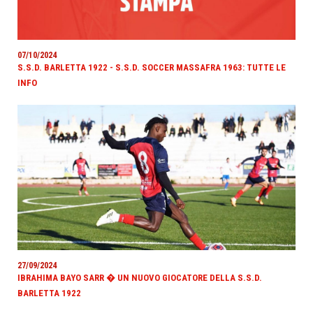
07/10/2024
S.S.D. BARLETTA 1922 - S.S.D. SOCCER MASSAFRA 1963: TUTTE LE
INFO
27/09/2024
IBRAHIMA BAYO SARR � UN NUOVO GIOCATORE DELLA S.S.D.
BARLETTA 1922