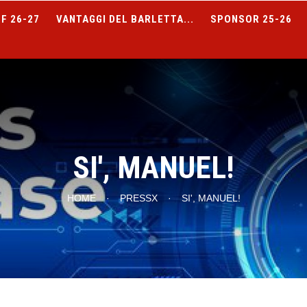
F 26-27
VANTAGGI DEL BARLETTA...
SPONSOR 25-26
SI', MANUEL!
HOME
·
PRESSX
·
SI', MANUEL!