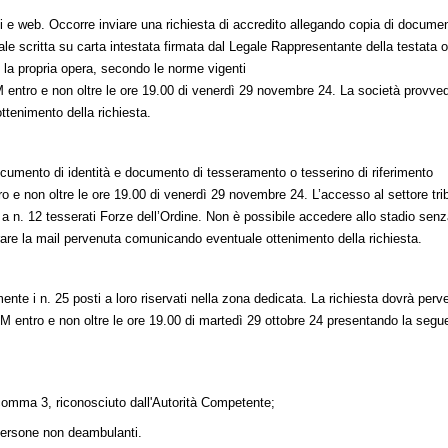
isivi e web. Occorre inviare una richiesta di accredito allegando copia di docume
rmale scritta su carta intestata firmata dal Legale Rappresentante della testata 
o la propria opera, secondo le norme vigenti
M
entro e non oltre le ore 19.00 di venerdì 29 novembre 24. La società provve
ttenimento della richiesta.
ocumento di identità e documento di tesseramento o tesserino di riferimento
o e non oltre le ore 19.00 di venerdì 29 novembre 24. L’accesso al settore tr
 a n. 12 tesserati Forze dell’Ordine. Non è possibile accedere allo stadio sen
trare la mail pervenuta comunicando eventuale ottenimento della richiesta.
nte i n. 25 posti a loro riservati nella zona dedicata. La richiesta dovrà perve
OM
entro e non oltre le ore 19.00 di martedì 29 ottobre 24 presentando la segu
3 comma 3, riconosciuto dall'Autorità Competente;
persone non deambulanti.