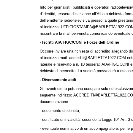
Info per giornalisti, pubblicisti e operatori radiotelev
d’identità, tessera d’iscrizione all’Albo o richiesta fo
dell’emittente radio-televisiva presso la quale prestan
all'indirizzo:
UFFICIOSTAMPA@BARLETTA1922.CO
riscontrare la mail pervenuta comunicando eventuale o
- Iscritti AIA/FIGC/CONI e Forze dell’Ordine
Occorre inviare una richiesta di accredito allegando d
all'indirizzo mail: accrediti
@BARLETTA1922.COM
entr
laterale è riservato a n. 10 tesserati AIA/FIGC/CONI e
richiesta di accredito. La società provvederà a riscon
- Diversamente abili
Gli aventi diritto potranno occupare solo ed esclusivame
seguente indirizzo:
ACCREDITI@BARLETTA1922.C
documentazione:
- documento di identità;
- certificato di invalidità, secondo la Legge 104 Art. 
- eventuale nominativo di un accompagnatore, per le 