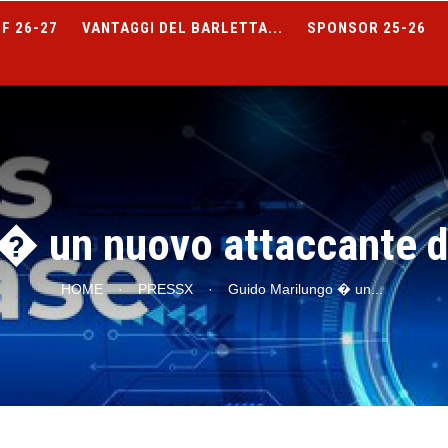
F 26-27
VANTAGGI DEL BARLETTA...
SPONSOR 25-26
� un nuovo attaccante de
HOME
·
PRESSX
·
Guido Marilungo � un
...