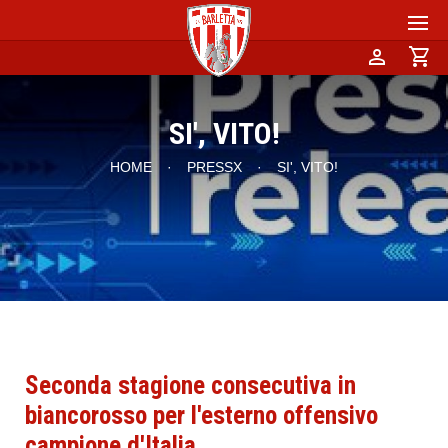
person
shopping_cart
SI', VITO!
HOME
·
PRESSX
·
SI', VITO!
Seconda stagione consecutiva in
biancorosso per l'esterno offensivo
campione d'Italia