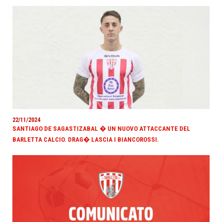
22/11/2024
SANTIAGO DE SAGASTIZABAL � UN NUOVO ATTACCANTE DEL
BARLETTA CALCIO. DRAG� LASCIA I BIANCOROSSI.