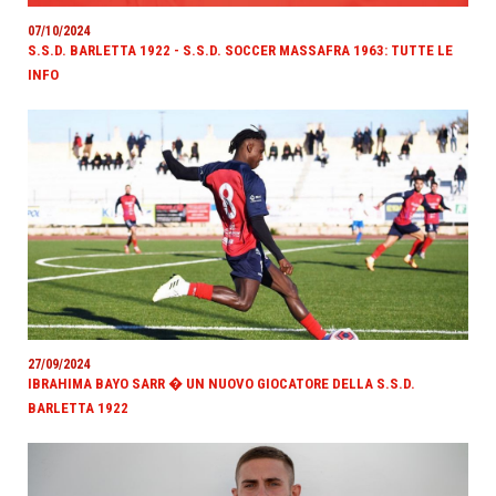
07/10/2024
S.S.D. BARLETTA 1922 - S.S.D. SOCCER MASSAFRA 1963: TUTTE LE
INFO
27/09/2024
IBRAHIMA BAYO SARR � UN NUOVO GIOCATORE DELLA S.S.D.
BARLETTA 1922