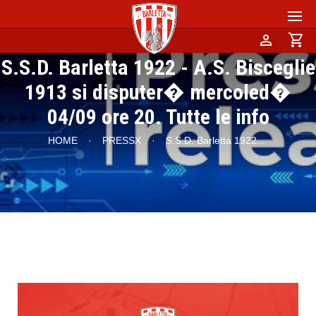
person
shopping_cart
S.S.D. Barletta 1922 - A.S. Bisceglie
1913 si disputer� mercoled�
04/09 ore 20. Tutte le info
HOME
·
PRESSX
·
S.S.D. Barletta 1922
...