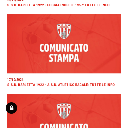
S.S.D. BARLETTA 1922 - FOGGIA INCEDIT 1957: TUTTE LE INFO
17/10/2024
S.S.D. BARLETTA 1922 - A.S.D. ATLETICO RACALE: TUTTE LE INFO