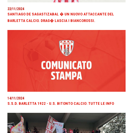
22/11/2024
SANTIAGO DE SAGASTIZABAL � UN NUOVO ATTACCANTE DEL
BARLETTA CALCIO. DRAG� LASCIA I BIANCOROSSI.
14/11/2024
S.S.D. BARLETTA 1922 - U.S. BITONTO CALCIO: TUTTE LE INFO