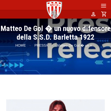
person
shopping_cart
Matteo De Gol � un nuovo difensore
della S.S.D. Barletta 1922
HOME
·
PRESSX
·
Matteo De Gol � un n
...