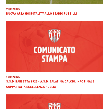
21/01/2025
NUOVA AREA HOSPITALITY ALLO STADIO PUTTILLI
17/01/2025
S.S.D. BARLETTA 1922 - A.S.D. GALATINA CALCIO: INFO FINALE
COPPA ITALIA ECCELLENZA PUGLIA