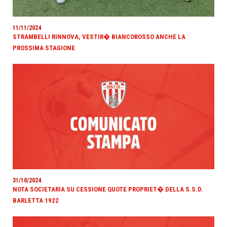
11/11/2024
STRAMBELLI RINNOVA, VESTIR� BIANCOROSSO ANCHE LA
PROSSIMA STAGIONE
31/10/2024
NOTA SOCIETARIA SU CESSIONE QUOTE PROPRIET� DELLA S.S.D.
BARLETTA 1922