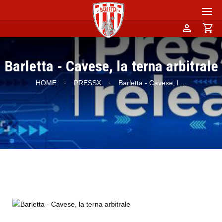
person
shopping_cart
Barletta - Cavese, la terna arbitrale
HOME
·
PRESSX
·
Barletta - Cavese, l
...