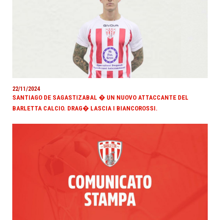
22/11/2024
SANTIAGO DE SAGASTIZABAL � UN NUOVO ATTACCANTE DEL
BARLETTA CALCIO. DRAG� LASCIA I BIANCOROSSI.