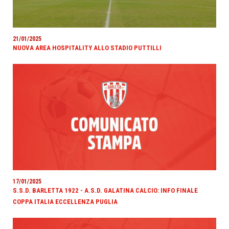
21/01/2025
NUOVA AREA HOSPITALITY ALLO STADIO PUTTILLI
17/01/2025
S.S.D. BARLETTA 1922 - A.S.D. GALATINA CALCIO: INFO FINALE
COPPA ITALIA ECCELLENZA PUGLIA