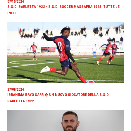
07/10/2024
S.S.D. BARLETTA 1922 - S.S.D. SOCCER MASSAFRA 1963: TUTTE LE
INFO
27/09/2024
IBRAHIMA BAYO SARR � UN NUOVO GIOCATORE DELLA S.S.D.
BARLETTA 1922