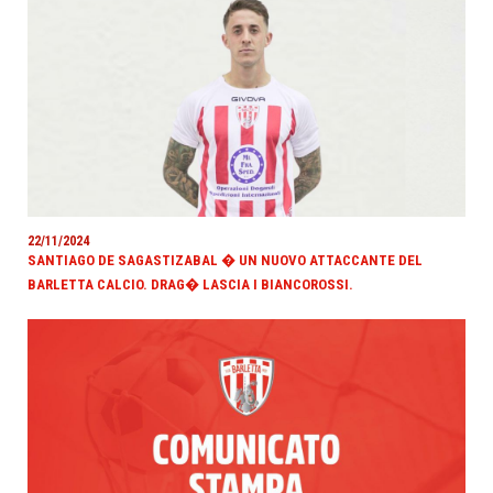
22/11/2024
SANTIAGO DE SAGASTIZABAL � UN NUOVO ATTACCANTE DEL
BARLETTA CALCIO. DRAG� LASCIA I BIANCOROSSI.