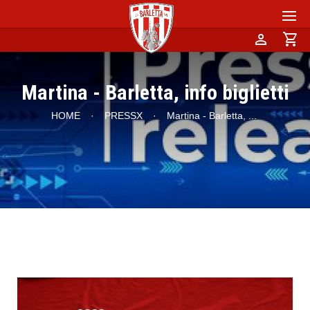
person
shopping_cart
Martina - Barletta, info biglietti
HOME
·
PRESSX
·
Martina - Barletta,
...