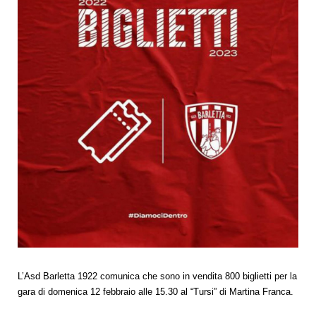
L’Asd Barletta 1922 comunica che sono in vendita 800 biglietti per la
gara di domenica 12 febbraio alle 15.30 al “Tursi” di Martina Franca.