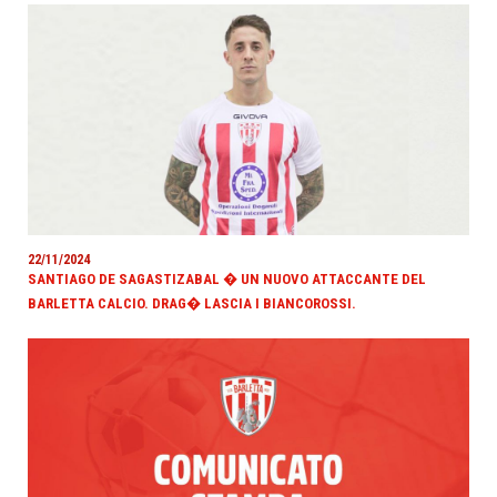
22/11/2024
SANTIAGO DE SAGASTIZABAL � UN NUOVO ATTACCANTE DEL
BARLETTA CALCIO. DRAG� LASCIA I BIANCOROSSI.