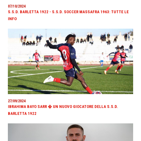
07/10/2024
S.S.D. BARLETTA 1922 - S.S.D. SOCCER MASSAFRA 1963: TUTTE LE
INFO
27/09/2024
IBRAHIMA BAYO SARR � UN NUOVO GIOCATORE DELLA S.S.D.
BARLETTA 1922