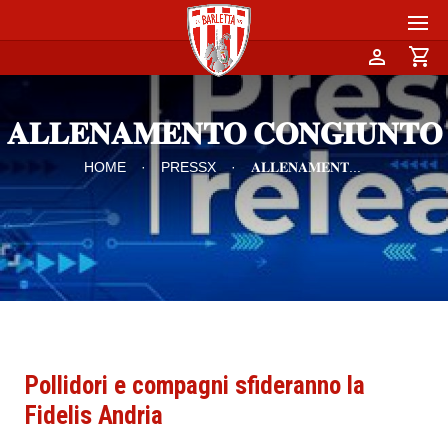
person
shopping_cart
𝐀𝐋𝐋𝐄𝐍𝐀𝐌𝐄𝐍𝐓𝐎 𝐂𝐎𝐍𝐆𝐈𝐔𝐍𝐓𝐎
HOME
·
PRESSX
·
𝐀𝐋𝐋𝐄𝐍𝐀𝐌𝐄𝐍𝐓
...
Pollidori e compagni sfideranno la
Fidelis Andria