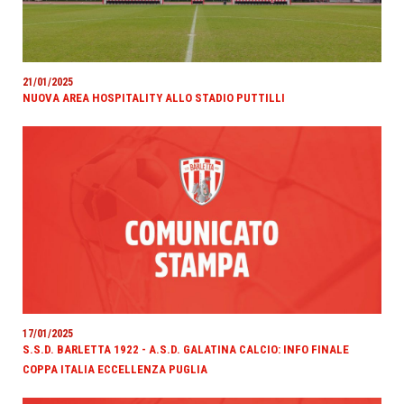
21/01/2025
NUOVA AREA HOSPITALITY ALLO STADIO PUTTILLI
17/01/2025
S.S.D. BARLETTA 1922 - A.S.D. GALATINA CALCIO: INFO FINALE
COPPA ITALIA ECCELLENZA PUGLIA