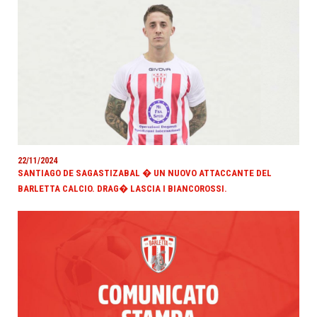
22/11/2024
SANTIAGO DE SAGASTIZABAL � UN NUOVO ATTACCANTE DEL
BARLETTA CALCIO. DRAG� LASCIA I BIANCOROSSI.