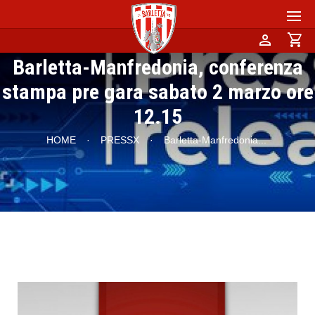
person
shopping_cart
Barletta-Manfredonia, conferenza
stampa pre gara sabato 2 marzo ore
12.15
HOME
·
PRESSX
·
Barletta-Manfredonia
...