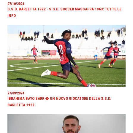
07/10/2024
S.S.D. BARLETTA 1922 - S.S.D. SOCCER MASSAFRA 1963: TUTTE LE
INFO
27/09/2024
IBRAHIMA BAYO SARR � UN NUOVO GIOCATORE DELLA S.S.D.
BARLETTA 1922