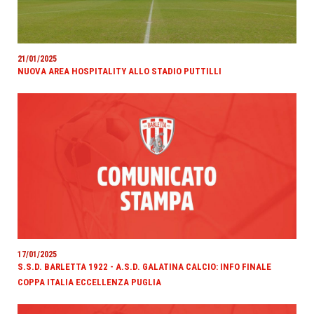
21/01/2025
NUOVA AREA HOSPITALITY ALLO STADIO PUTTILLI
17/01/2025
S.S.D. BARLETTA 1922 - A.S.D. GALATINA CALCIO: INFO FINALE
COPPA ITALIA ECCELLENZA PUGLIA