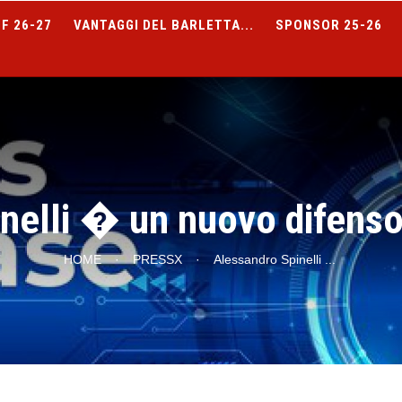
F 26-27
VANTAGGI DEL BARLETTA...
SPONSOR 25-26
nelli � un nuovo difens
HOME
·
PRESSX
·
Alessandro Spinelli
...