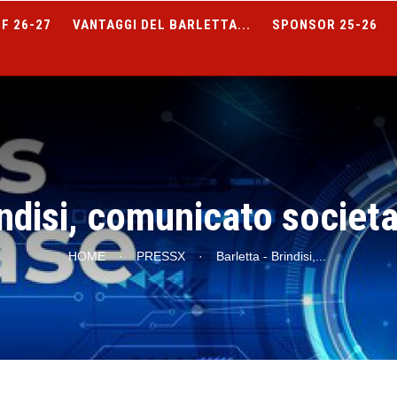
F 26-27
VANTAGGI DEL BARLETTA...
SPONSOR 25-26
indisi, comunicato societ
HOME
·
PRESSX
·
Barletta - Brindisi,
...