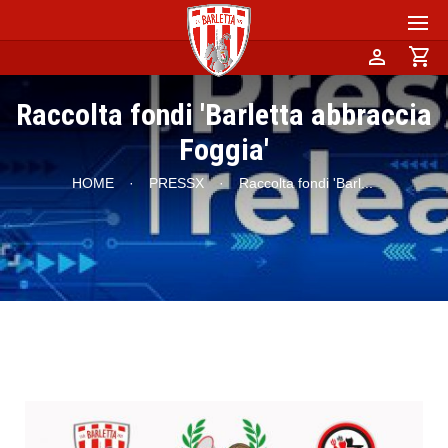
person
shopping_cart
Raccolta fondi 'Barletta abbraccia
Foggia'
HOME
·
PRESSX
·
Raccolta fondi 'Barl
...