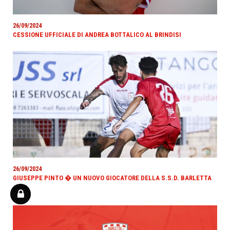
26/09/2024
CESSIONE UFFICIALE DI ANDREA BOTTALICO AL BRINDISI
26/09/2024
GIUSEPPE PINTO � UN NUOVO GIOCATORE DELLA S.S.D. BARLETTA
1922