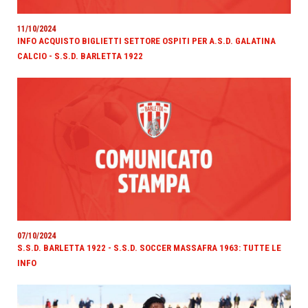
11/10/2024
INFO ACQUISTO BIGLIETTI SETTORE OSPITI PER A.S.D. GALATINA
CALCIO - S.S.D. BARLETTA 1922
07/10/2024
S.S.D. BARLETTA 1922 - S.S.D. SOCCER MASSAFRA 1963: TUTTE LE
INFO