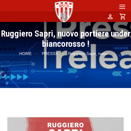
person
shopping_cart
Ruggiero Sapri, nuovo portiere under
biancorosso !
HOME
·
PRESSX
·
Ruggiero Sapri, nuov
...