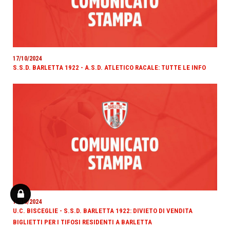
17/10/2024
S.S.D. BARLETTA 1922 - A.S.D. ATLETICO RACALE: TUTTE LE INFO
15/10/2024
U.C. BISCEGLIE - S.S.D. BARLETTA 1922: DIVIETO DI VENDITA
BIGLIETTI PER I TIFOSI RESIDENTI A BARLETTA