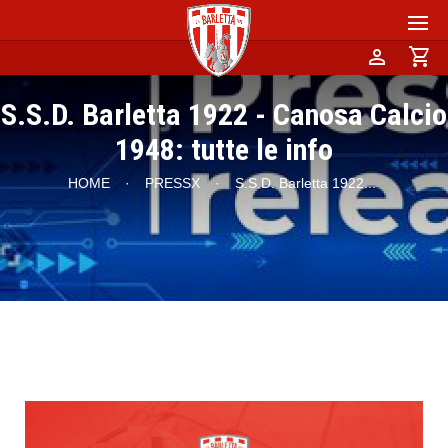
person
shopping_cart
S.S.D. Barletta 1922 - Canosa Calcio
1948: tutte le info
HOME
·
PRESSX
·
S.S.D. Barletta 1922
...