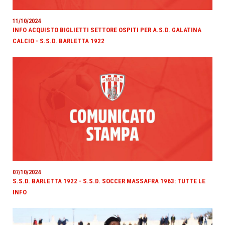
11/10/2024
INFO ACQUISTO BIGLIETTI SETTORE OSPITI PER A.S.D. GALATINA
CALCIO - S.S.D. BARLETTA 1922
07/10/2024
S.S.D. BARLETTA 1922 - S.S.D. SOCCER MASSAFRA 1963: TUTTE LE
INFO