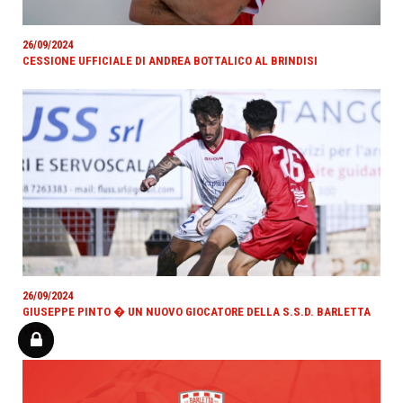
26/09/2024
CESSIONE UFFICIALE DI ANDREA BOTTALICO AL BRINDISI
26/09/2024
GIUSEPPE PINTO � UN NUOVO GIOCATORE DELLA S.S.D. BARLETTA
1922