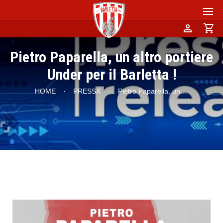
person
shopping_cart
Pietro Paparella, un altro portiere
Under per il Barletta !
HOME
·
PRESSX
·
Pietro Paparella, un
...