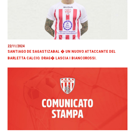
22/11/2024
SANTIAGO DE SAGASTIZABAL � UN NUOVO ATTACCANTE DEL
BARLETTA CALCIO. DRAG� LASCIA I BIANCOROSSI.