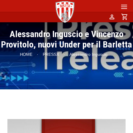
person
shopping_cart
Alessandro Inguscio e Vincenzo
Provitolo, nuovi Under per il Barletta
HOME
·
PRESSX
·
Alessandro Inguscio
...