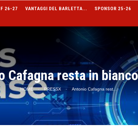
F 26-27
VANTAGGI DEL BARLETTA...
SPONSOR 25-26
o Cafagna resta in bianco
HOME
·
PRESSX
·
Antonio Cafagna rest
...