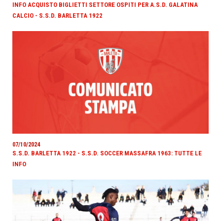
INFO ACQUISTO BIGLIETTI SETTORE OSPITI PER A.S.D. GALATINA
CALCIO - S.S.D. BARLETTA 1922
07/10/2024
S.S.D. BARLETTA 1922 - S.S.D. SOCCER MASSAFRA 1963: TUTTE LE
INFO