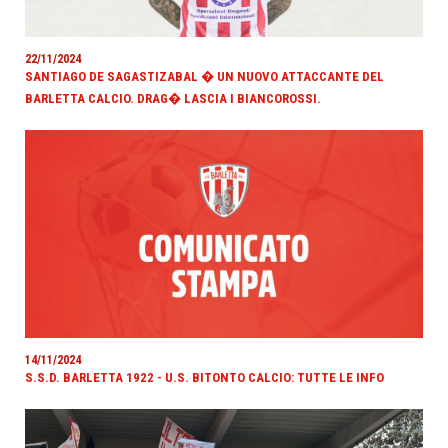
22/11/2024
SANTIAGO DE SAGASTIZABAL � UN NUOVO ATTACCANTE DEL
BARLETTA CALCIO. DRAG� LASCIA I BIANCOROSSI.
14/11/2024
S.S.D. BARLETTA 1922 - U.S. BITONTO CALCIO: TUTTE LE INFO