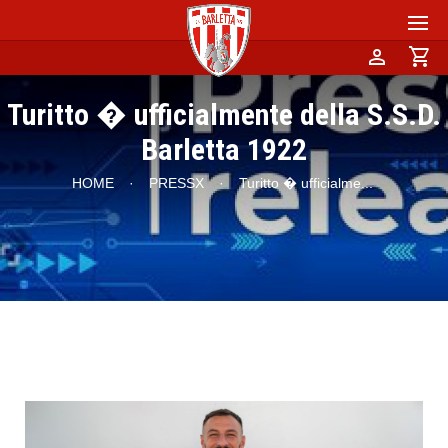
person
shopping_cart
Turitto � ufficialmente della S.S.D.
Barletta 1922
HOME
·
PRESSX
·
Turitto � ufficialme
...